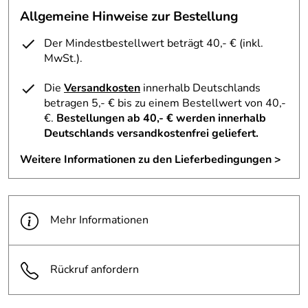
wird.
Allgemeine Hinweise zur Bestellung
Über die enthaltenen Inhaltsstoffe könnte noch viel mehr
Der Mindestbestellwert beträgt 40,- € (inkl.
gesagt werden. Aber diese Produkte muss man einfach
MwSt.).
auf der Haut spüren. Die Hydra Oxy Cream enthält z. B.
Oliven-, Avocado- und Traubenkern Öl aber zieht ein wie
Die
Versandkosten
innerhalb Deutschlands
eine leichte Emulsion. Das neuartige seidige Gefühl
betragen 5,- € bis zu einem Bestellwert von 40,-
kommt von der innovativen Formel.
€.
Bestellungen ab 40,- € werden innerhalb
Deutschlands versandkostenfrei geliefert.
Bei den drei Double Lifting Produkte wurde die Energie
der Pflanzen und Natur z.B. Hafer, Erbsen, Soja
Weitere Informationen zu den Lieferbedingungen >
Isoflavone verwendet um die Haut zu festigen.
Inhaltsstoffe:
Mehr Informationen
Aqua/Water, Hamamelis virginiana (Witch hazel) flower
water*, Cetearyl alcohol, Propylheptyl caprylate, Glycerin,
Rückruf anfordern
Cetearyl glucoside, Dicaprylyl carbonate, Glycine soja
(Soybean) oil*, Oryza sativa (Rice) bran oil, Cocoglycerides,
Sodium stearoyl glutamate, Leuconostoc/radish root