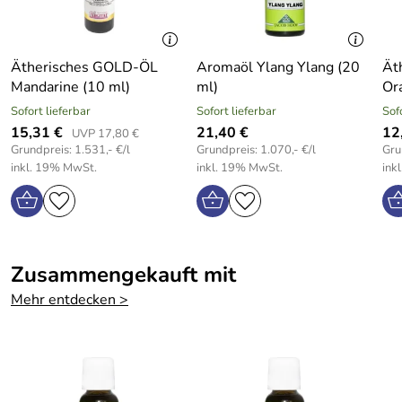
ml)
Ilse
*****
Verifizierte Bewertung
Wunderschöne südländische Sommerkomposition
Ätherisches GOLD-ÖL
Aromaöl Ylang Ylang (20
Ät
Sehr gute Qualität und toller Duft!
Duft: warm, fruchtig, fröhlich, mit Freude am Leben
Mandarine (10 ml)
ml)
Or
Duft: Sorgt für gute Laune
Kaufdatum: 04.04.2022
Sofort lieferbar
Sofort lieferbar
Sof
Bewertungsdatum: 15.04.2022
15,31 €
Entspannend und aphrodisierend
21,40 €
12
UVP 17,80 €
Grundpreis: 1.531,- €/l
Grundpreis: 1.070,- €/l
Gru
Form:
Flüssig, sehr ergibig
inkl. 19% MwSt.
inkl. 19% MwSt.
ink
Farbe:
Braun
Inhalt:
20 ml
Zusammengekauft mit
Ätherische Öle - wirken in der Raumbeduftung wohltuend
Mehr entdecken >
auf Körper und Geist. Sie können beleben, entspannen, die
Raumluft mit mehr Energie aufladen, aufmuntern oder
inspirieren.
Das hier aufgeführte ätherische Öl ist ein