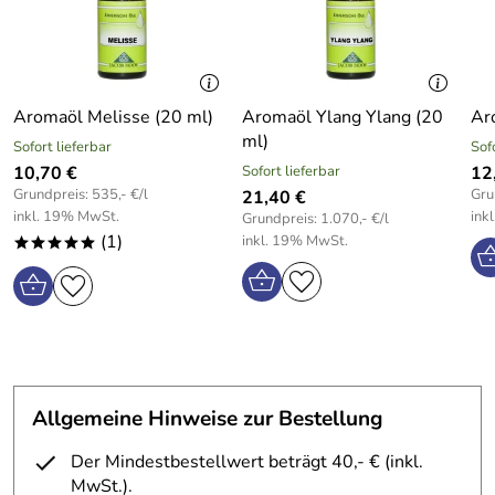
Kosmetikprodukt und kein Heilmittel im Sinne des
Heilmittelgesetzes.
Aromaöl Melisse (20 ml)
Aromaöl Ylang Ylang (20
Ar
ml)
Sofort lieferbar
Sof
Sicherheitshinweis:
10,70 €
Sofort lieferbar
12
Grundpreis: 535,- €/l
Gru
- Unter Verschluss aufbewahren, außerhalb der
21,40 €
inkl. 19% MwSt.
ink
Grundpreis: 1.070,- €/l
Reichweite von kleinen Kindern
(1)
inkl. 19% MwSt.
*****
- Bei Verschlucken sofort Giftinformationszentrum oder
Arzt anrufen
- Bei Kontakt mit den Augen: Einige Minuten lang
behutsam mit Wasser spülen. Vorhandene Kontaktlinsen
nach Möglichkeit entfernen. Weiter spülen, gegebenfalls
Arzt konsultieren
Allgemeine Hinweise zur Bestellung
Der Mindestbestellwert beträgt 40,- € (inkl.
MwSt.).
Hersteller: Jacob Hooy, Kloveniersburgwal 10 – 12 1012