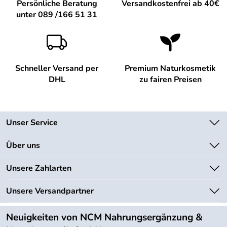
Persönliche Beratung
Versandkostenfrei ab 40€
unter 089 /166 51 31
Schneller Versand per
Premium Naturkosmetik
DHL
zu fairen Preisen
Unser Service
Kontakt
Über uns
Newsletter
Unsere Bestseller
Unsere Zahlarten
Lieferbedingungen
Marken
Kundenlogin
Unsere Versandpartner
Neu
Angebote
Neuigkeiten von NCM Nahrungsergänzung &